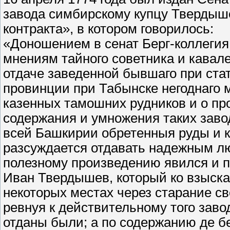
завода симбирскому купцу Твердыше
контракта», в котором говорилось:
«Доношением в сенат Берг-коллегия
мнениям тайного советника и кавал
отдаче заведенной бывшаго при ста
провинции при Табынске негоднаго м
казенных тамошних рудников и о пр
содержания и умножения таких заво
всей Башкирии обретенныя руды и к
разсуждается отдавать надежным лю
полезному произведению явился и п
Иван Твердышев, который ко взыска
некоторых местах через старание св
ревнуя к действительному того заво
отданы были; а по содержанию де б