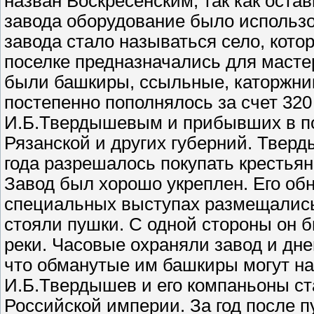
назван Воскресенским, так как оста
завода оборудование было использо
завода стало называться село, кото
поселке предназначались для масте
были башкиры, ссыльные, каторжник
постепенно пополнялось за счет 320
И.Б.Твердышевым и прибывших в по
Рязанской и других губерний. Тверд
года разрешалось покупать крестьян
Завод был хорошо укреплен. Его обн
специальных выступах размещались
стояли пушки. С одной стороны он
реки. Часовые охраняли завод и дн
что обманутые им башкиры могут нап
И.Б.Твердышев и его компаньоны 
Российской империи. За год после п