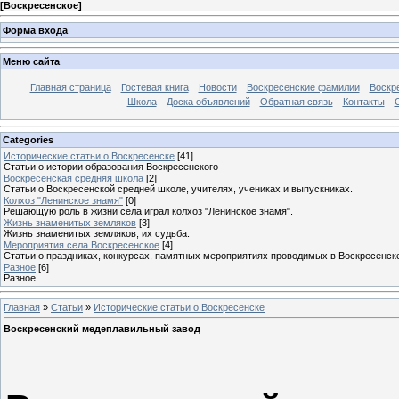
[
Воскресенское
]
Форма входа
Меню сайта
Главная страница
Гостевая книга
Новости
Воскресенские фамилии
Воскр
Школа
Доска объявлений
Обратная связь
Контакты
С
Categories
Исторические статьи о Воскресенске
[41]
Статьи о истории образования Воскресенского
Воскресенская средняя школа
[2]
Статьи о Воскресенской средней школе, учителях, учениках и выпускниках.
Колхоз "Ленинское знамя"
[0]
Решающую роль в жизни села играл колхоз "Ленинское знамя".
Жизнь знаменитых земляков
[3]
Жизнь знаменитых земляков, их судьба.
Мероприятия села Воскресенское
[4]
Статьи о праздниках, конкурсах, памятных мероприятиях проводимых в Воскресенск
Разное
[6]
Разное
Главная
»
Статьи
»
Исторические статьи о Воскресенске
Воскресенский медеплавильный завод