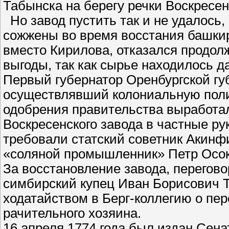
Табынска на берегу речки Воскрес
Но завод пустить так и не удалось,
сожжены во время восстания башкир
вместо Кирилова, отказался продолж
выгоды, так как сырье находилось да
Первый губернатор Оренбургской гу
осуществлявший колониальную полити
одобрения правительства выработал
Воскресенского завода в частные ру
требовали статский советник Акинф
«соляной промышленник» Петр Осок
За восстановление завода, перегов
симбирский купец Иван Борисович 
ходатайством в Берг-коллегию о пер
рачительного хозяина.
16 апреля 1774 года был издан Сена